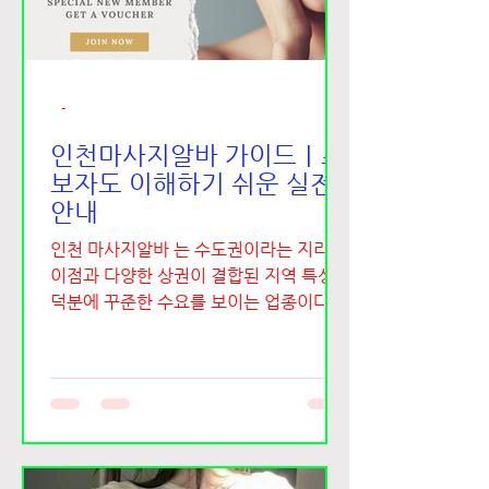
장이란? 광천 김공장은 특정 하나의 공장
을 의미하기보다, 홍성군 광천읍 일대에
있는 여러 김 생산 공장과 가공 업체를 의
미하는 경우가 많습니다. 광천은 서해안에
가까워 해양 자원이 풍부하고, 예전부터
-
김과 젓갈 산
인천마사지알바 가이드｜초
보자도 이해하기 쉬운 실전
안내
인천 마사지알바 는 수도권이라는 지리적
이점과 다양한 상권이 결합된 지역 특성
덕분에 꾸준한 수요를 보이는 업종이다.
공항, 항만, 대규모 주거지와 상업지역이
공존하는 인천은 출장객과 지역 단골이 함
께 형성되어 있어 비교적 안정적인 근무
환경을 기대할 수 있다. 특히 타이마사지,
아로마마사지, 스포츠마사지 등 관리 중심
의 업종이 주를 이루며, 초보자부터 경력
자까지 폭넓게 지원이 가능하다. 인천마사