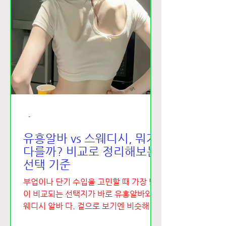
지알바 구인구직 마사지알바의 기본 근무
형태 인천 마사지알바는 주간·야간·파트
타임·주말 근무 등 다양한 형태로 운영된
다. 전일제 근무가 부담스러운 경우 주
2~3회 또는 하루 몇 시간만 근무하는 것
도 가능해, 부업이나 단기 알바로 선택하
는 경우가 많다. 근무 시간은 보통 6~10
시간 내외이며, 매장에 따라 휴게 시간과
식사 제공 여부가 다르므로 사전 확인이
-
중요하다. 수입 구조와 급여 방식 마사지
알바의 여성알바 수입은 건당 수당제가 일
유흥알바 vs 스웨디시, 뭐가
반적이다. 기본 코스
다를까? 비교로 정리해보는
선택 기준
부업이나 단기 수입을 고민할 때 가장 많
이 비교되는 선택지가 바로 유흥알바와 스
웨디시 알바 다. 겉으로 보기엔 비슷해 보
이지만, 실제 구조와 성향은 꽤 다르다. 중