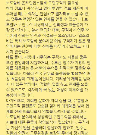
보도알바
온라인
업소알바 구인구직의 필요성
허위 정보나 과장 광고 없이 투명한 정보 제공이 이
루어질 때, 구직자는 안심하고 일자리를 구할 수 있
고 업주는 책임감 있는 인재를 얻을 수 있습니다.보
도알바 구인구직 시장에서는 신뢰성과 효율성이 가
장 중요합니다. 앞서 언급한 대로, 구직자와 업주 모
두에게 신뢰는 안전과 직결되는 요소입니다. 업소알
바는 특히 보도알바 분야처럼 여성 구직자가 많은 영
역에서는 안전에 대한 신뢰를 아무리 강조해도 지나
치지 않습니다.
예를 들어, 지방에 거주하는 구직자도 서울의 좋은
조건 밤알바에 지원하거나, 수도권 업주가 지방의 인
재를 채용하는 등 서로의 수요를 최적으로 맞춤할 수
있습니다. 아울러 전국 단위로 플랫폼을 활용하면 매
칭 효율성이 크게 높아집니다. 거리상의 제약을 넘어
서 더 넓은 범위에서 적합한 일을 찾고 인재를 모을
수 있으므로, 각자에게 꼭 맞는 매칭이 이루어질 가
능성이 커집니다.
마지막으로, 이러한 문화가 자리 잡을 때, 유흥알바
구인구직 플랫폼도 단순한 일자리 매개체를 넘어 업
계의 신뢰 파트너로서 역할을 다하게 될 것입니다.
보도알바 분야에서 성공적인 구인구직을 위해서는
서로에 대한 존중과 책임의식이 필요합니다. 구직자
는 자신의 일을 존중하며 성실하게 임하고, 업주는
직원의 인권과 근무환경을 보장해 주어야 장기적으