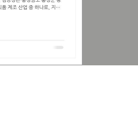
품 제조 산업 중 하나로, 지역
공하는 공장들을 통칭해서 부르는
예전부터 김, 젓갈, 해산물 가공
여러 중소 규모 김 제조 공장과
습니다. 특히 단순 포장, 생산
인력 수요가 꾸준히 발생하여 지역
생산직 지원자들이 많이 찾는 일자
알바 알아보자 최고의 김공장알
공장이란? 광천 김공장은 특정
홍성군 광천읍 일대에 있는 여러
의미하는 경우가 많습니다. 광천은
풍부하고, 예전부터 김과 젓갈 산