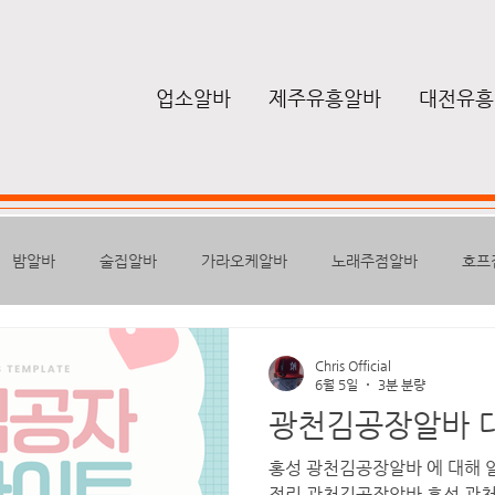
업소알바
제주유흥알바
대전유흥
밤알바
술집알바
가라오케알바
노래주점알바
호프
퍼블릭
하퍼
텐프로알바
룸알바
유흥밤알바
여
Chris Official
6월 5일
3분 분량
광천김공장알바 
높은급여
스웨디시구인
구글
마사지안마
마사지알바
홍성 광천김공장알바 에 대해 
정리 광천김공장알바 홍성 광천 김공장은 충청남도 홍성군 광