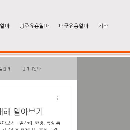
알바
광주유흥알바
대구유흥알바
기타
집알바
텐카페알바
성알바
노래방보도알바
대해 알아보기
마사지구인
힐링
알아보기｜일자리, 환경, 특징 총