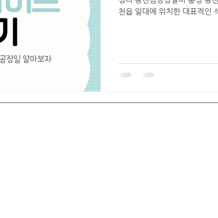
천읍 일대에 위치한 대표적인 식
렌드
특산물인 “광천김”을 생산·가
경우가 많습니다. 광천 지역은 
으로 유명한 지역이며, 현재도 
대형 가공 업체들이 운영되고 있
보조, 검수, 출하 작업 등의 
단기 알바나 외국인 근로자, 
리 중 하나입니다. 광천김공장
바 1. 광천김공장알바 광천 김
하나의 공장을 의미하기보다, 
김 생산 공장과 가공 업체를 
서해안에 가까워 해양 자원이 