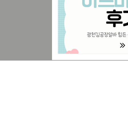
힐링코스
프리랜서
부업트