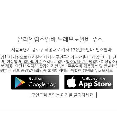
온라인
업소알바
노래보도알바
주소
서울특별시 종로구 세종대로 지하 172업소알바
업소알바
다양한 마케팅으로 여러분의
마사지
구인구직의 최선을 다 하겠습니다. 
알바
, 여성알바,
알바의민족
스웨디시알바
업소알바구인
밤알바 여성업소
보 제공. 안전한 일자리 찾기와 지원 방법
유흥알바
채용정보 및 활발한
다양한 컨텐츠 공간알바의민족
홈페이지
에서 특별한 혜택을 누려보세요
구인구직 문의는 여기를 클릭하세요