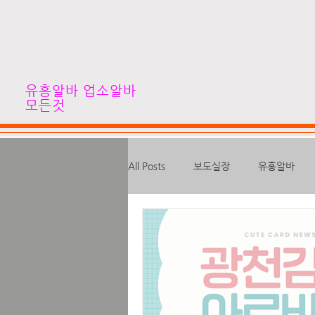
유흥알바 업소알바
모든것
All Posts
보도실장
유흥알바
고수입알바
심야알바
하이
대학생알바
스웨디시알바