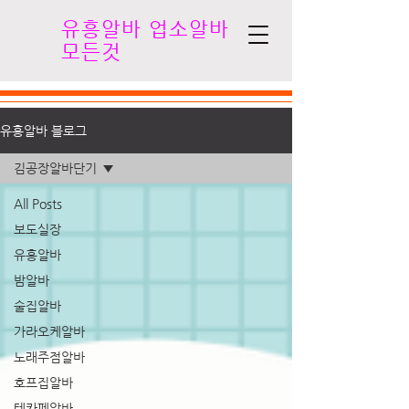
유흥알바 업소알바
모든것
유흥알바 블로그
김공장알바단기
All Posts
보도실장
유흥알바
밤알바
술집알바
가라오케알바
노래주점알바
호프집알바
텐카페알바