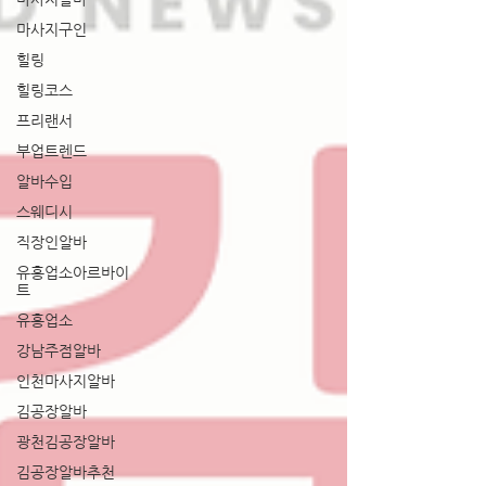
마사지구인
힐링
힐링코스
프리랜서
부업트렌드
알바수입
스웨디시
직장인알바
유흥업소아르바이
트
유흥업소
강남주점알바
인천마사지알바
김공장알바
광천김공장알바
김공장알바추천