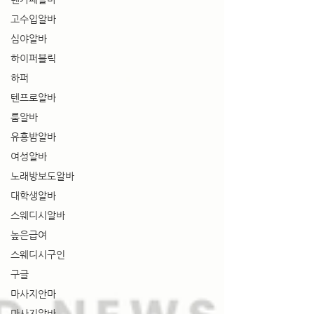
고수입알바
심야알바
하이퍼블릭
하퍼
텐프로알바
룸알바
유흥밤알바
여성알바
노래방보도알바
대학생알바
스웨디시알바
높은급여
스웨디시구인
구글
마사지안마
마사지알바