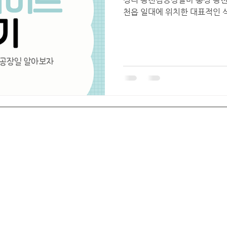
천읍 일대에 위치한 대표적인 식
렌드
특산물인 “광천김”을 생산·가
경우가 많습니다. 광천 지역은 
으로 유명한 지역이며, 현재도 
대형 가공 업체들이 운영되고 있
보조, 검수, 출하 작업 등의 
단기 알바나 외국인 근로자, 
리 중 하나입니다. 광천김공장
바 1. 광천김공장알바 광천 김
하나의 공장을 의미하기보다, 
김 생산 공장과 가공 업체를 
서해안에 가까워 해양 자원이 