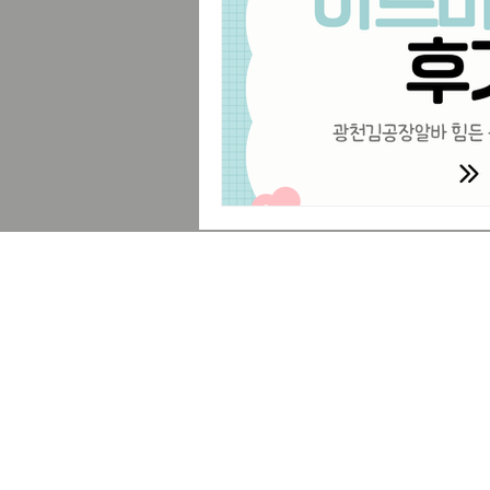
힐링코스
프리랜서
부업트