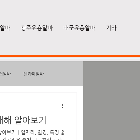
알바
광주유흥알바
대구유흥알바
기타
집알바
텐카페알바
성알바
노래방보도알바
대해 알아보기
마사지구인
힐링
알아보기｜일자리, 환경, 특징 총