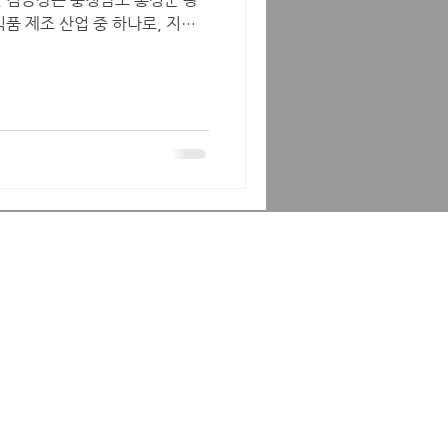
품 제조 산업 중 하나로, 지역
공하는 공장들을 통칭해서 부르는
예전부터 김, 젓갈, 해산물 가공
여러 중소 규모 김 제조 공장과
습니다. 특히 단순 포장, 생산
인력 수요가 꾸준히 발생하여 지역
생산직 지원자들이 많이 찾는 일자
알바 알아보자 최고의 김공장알
공장이란? 광천 김공장은 특정
홍성군 광천읍 일대에 있는 여러
의미하는 경우가 많습니다. 광천은
풍부하고, 예전부터 김과 젓갈 산