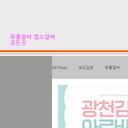
유흥알바 업소알바
모든것
All Posts
보도실장
유흥알바
고수입알바
심야알바
하이
대학생알바
스웨디시알바