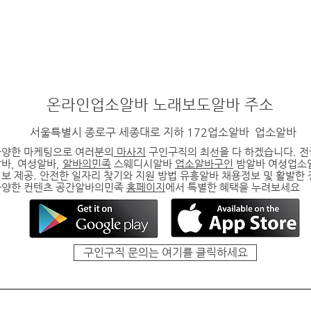
온라인
업소알바
노래보도알바
주소
서울특별시 종로구 세종대로 지하 172업소알바
업소알바
다양한 마케팅으로 여러분의
마사지
구인구직의 최선을 다 하겠습니다. 
알바
, 여성알바,
알바의민족
스웨디시알바
업소알바구인
밤알바 여성업소
보 제공. 안전한 일자리 찾기와 지원 방법
유흥알바
채용정보 및 활발한
다양한 컨텐츠 공간알바의민족
홈페이지
에서 특별한 혜택을 누려보세요
구인구직 문의는 여기를 클릭하세요