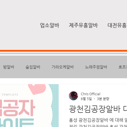
업소알바
제주유흥알바
대전유흥
밤알바
술집알바
가라오케알바
노래주점알바
호프
퍼블릭
하퍼
텐프로알바
룸알바
유흥밤알바
여
Chris Official
6월 5일
3분 분량
광천김공장알바 
높은급여
스웨디시구인
구글
마사지안마
마사지알바
홍성 광천김공장알바 에 대해 
정리 광천김공장알바 홍성 광천 김공장은 충청남도 홍성군 광