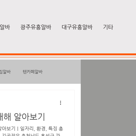
알바
광주유흥알바
대구유흥알바
기타
집알바
텐카페알바
성알바
노래방보도알바
대해 알아보기
마사지구인
힐링
알아보기｜일자리, 환경, 특징 총