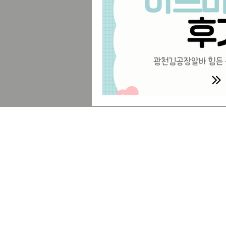
힐링코스
프리랜서
부업트