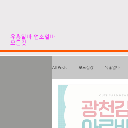
유흥알바 업소알바
모든것
All Posts
보도실장
유흥알바
고수입알바
심야알바
하이
대학생알바
스웨디시알바