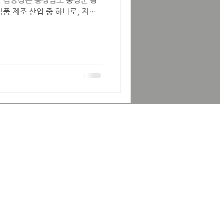
품 제조 산업 중 하나로, 지역
공하는 공장들을 통칭해서 부르는
예전부터 김, 젓갈, 해산물 가공
여러 중소 규모 김 제조 공장과
습니다. 특히 단순 포장, 생산
인력 수요가 꾸준히 발생하여 지역
생산직 지원자들이 많이 찾는 일자
알바 알아보자 최고의 김공장알
공장이란? 광천 김공장은 특정
홍성군 광천읍 일대에 있는 여러
의미하는 경우가 많습니다. 광천은
풍부하고, 예전부터 김과 젓갈 산