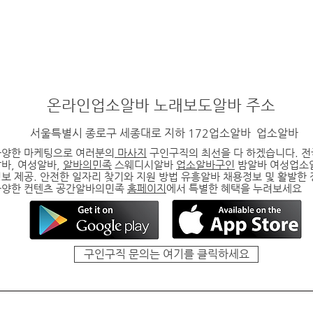
온라인
업소알바
노래보도알바
주소
서울특별시 종로구 세종대로 지하 172업소알바
업소알바
다양한 마케팅으로 여러분의
마사지
구인구직의 최선을 다 하겠습니다. 
알바
, 여성알바,
알바의민족
스웨디시알바
업소알바구인
밤알바 여성업소
보 제공. 안전한 일자리 찾기와 지원 방법
유흥알바
채용정보 및 활발한
다양한 컨텐츠 공간알바의민족
홈페이지
에서 특별한 혜택을 누려보세요
구인구직 문의는 여기를 클릭하세요