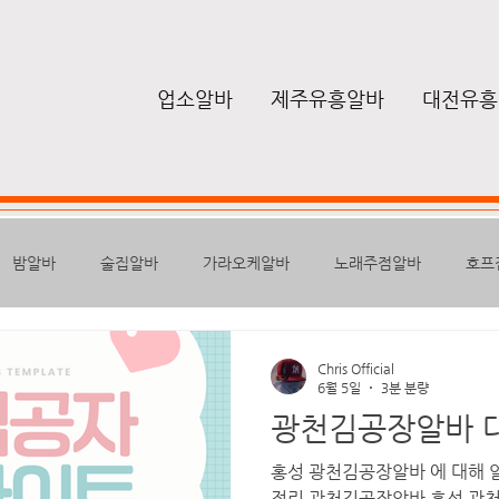
업소알바
제주유흥알바
대전유흥
밤알바
술집알바
가라오케알바
노래주점알바
호프
퍼블릭
하퍼
텐프로알바
룸알바
유흥밤알바
여
Chris Official
6월 5일
3분 분량
광천김공장알바 
높은급여
스웨디시구인
구글
마사지안마
마사지알바
홍성 광천김공장알바 에 대해 
정리 광천김공장알바 홍성 광천 김공장은 충청남도 홍성군 광