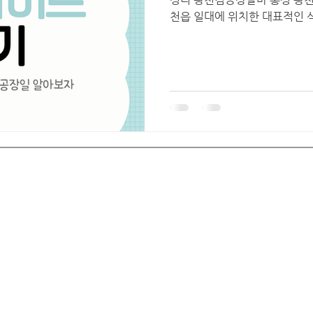
천읍 일대에 위치한 대표적인 식
렌드
특산물인 “광천김”을 생산·가
경우가 많습니다. 광천 지역은 
으로 유명한 지역이며, 현재도 
대형 가공 업체들이 운영되고 있
보조, 검수, 출하 작업 등의 
단기 알바나 외국인 근로자, 
리 중 하나입니다. 광천김공장
바 1. 광천김공장알바 광천 김
하나의 공장을 의미하기보다, 
김 생산 공장과 가공 업체를 
서해안에 가까워 해양 자원이 