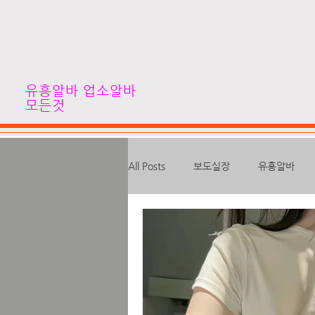
유흥알바 업소알바
모든것
All Posts
보도실장
유흥알바
고수입알바
심야알바
하이
대학생알바
스웨디시알바