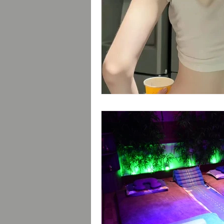
힐링코스
프리랜서
부업트