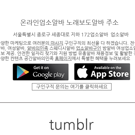
온라인
업소알바
노래보도알바
주소
서울특별시 종로구 세종대로 지하 172업소알바
업소알바
다양한 마케팅으로 여러분의
마사지
구인구직의 최선을 다 하겠습니다. 
알바
, 여성알바,
알바의민족
스웨디시알바
업소알바구인
밤알바 여성업소
보 제공. 안전한 일자리 찾기와 지원 방법
유흥알바
채용정보 및 활발한
다양한 컨텐츠 공간알바의민족
홈페이지
에서 특별한 혜택을 누려보세요
구인구직 문의는 여기를 클릭하세요
tumblr