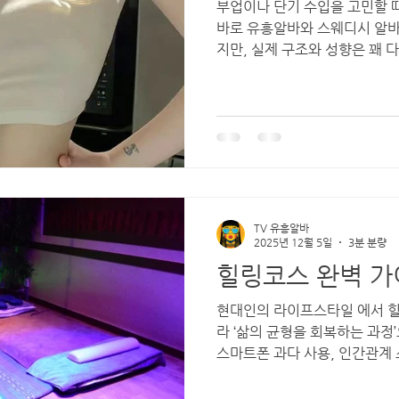
부업이나 단기 수입을 고민할 
렌드
바로 유흥알바와 스웨디시 알바 다. 겉으로 보기엔 비슷해 보이
지만, 실제 구조와 성향은 꽤 다
으냐가 아니라, 나에게 어떤 쪽
유흥알바 유흥알바 vs 스웨디시
업무다.손님 응대, 분위기 관리
다.사람을 상대하는 데 익숙하
적응이 빠른 편이다. 유흥알바 
관리·기술 중심 의 업무다.정
며, 말보다는 손의 사용과 리
집중하는 스타일이라면 더 잘 
TV 유흥알바
알바 vs 스웨디시 유흥알바는 
2025년 12월 5일
3분 분량
기가 많다.반면 스웨디시는 조
힐링코스 완벽 가
루어지는 경우가 대부분이다. 
현대인의 라이프스타일 에서 힐링코스 는 단순한 휴식이 아니
라 ‘삶의 균형을 회복하는 과정’
스마트폰 과다 사용, 인간관계 
는 패턴 속에서 몸과 마음이 
서 많은 사람들이 주말마다 짧