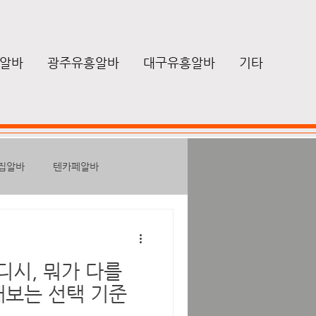
알바
광주유흥알바
대구유흥알바
기타
집알바
텐카페알바
성알바
노래방보도알바
디시, 뭐가 다를
마사지구인
힐링
해보는 선택 기준