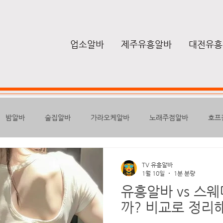
업소알바
제주유흥알바
대전유흥
밤알바
술집알바
가라오케알바
노래주점알바
호프
퍼블릭
하퍼
텐프로알바
룸알바
유흥밤알바
여
TV 유흥알바
1월 10일
1분 분량
유흥알바 vs 스웨
높은급여
스웨디시구인
구글
마사지안마
마사지알바
까? 비교로 정리