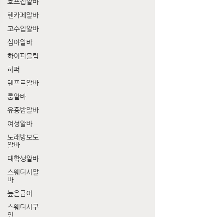
호프집알바
텐카페알바
고수입알바
심야알바
하이퍼블릭
하퍼
텐프로알바
룸알바
유흥밤알바
여성알바
노래방보도
알바
대학생알바
스웨디시알
바
높은급여
스웨디시구
인