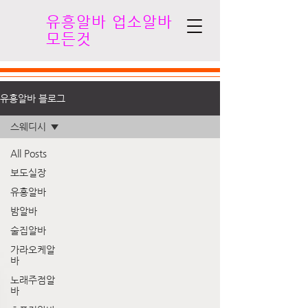
유흥알바 업소알바
모든것
유흥알바 블로그
스웨디시
All Posts
보도실장
유흥알바
밤알바
술집알바
가라오케알
바
노래주점알
바