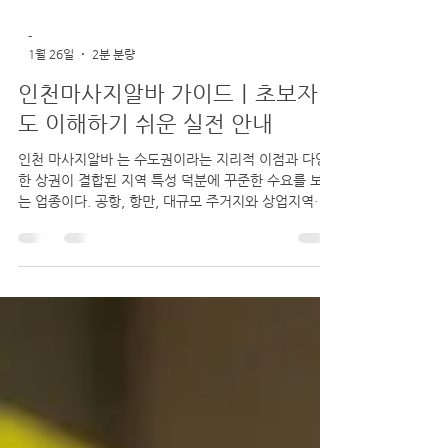
-
1월 26일
2분 분량
인천마사지알바 가이드｜초보자
도 이해하기 쉬운 실전 안내
인천 마사지알바 는 수도권이라는 지리적 이점과 다양
한 상권이 결합된 지역 특성 덕분에 꾸준한 수요를 보이
는 업종이다. 공항, 항만, 대규모 주거지와 상업지역이
공존하는 인천은 출장객과 지역 단골이 함께 형성되어
있어 비교적 안정적인 근무 환경을 기대할 수 있다. 특
히 타이마사지, 아로마마사지, 스포츠마사지 등 관리 중
심의 업종이 주를 이루며, 초보자부터 경력자까지 폭넓
게 지원이 가능하다. 인천마사지알바 구인구직 마사지
알바의 기본 근무 형태 인천 마사지알바는 주간·야간·파
트타임·주말 근무 등 다양한 형태로 운영된다. 전일제
근무가 부담스러운 경우 주 2~3회 또는 하루 몇 시간만
근무하는 것도 가능해, 부업이나 단기 알바로 선택하는
경우가 많다. 근무 시간은 보통 6~10시간 내외이며, 매