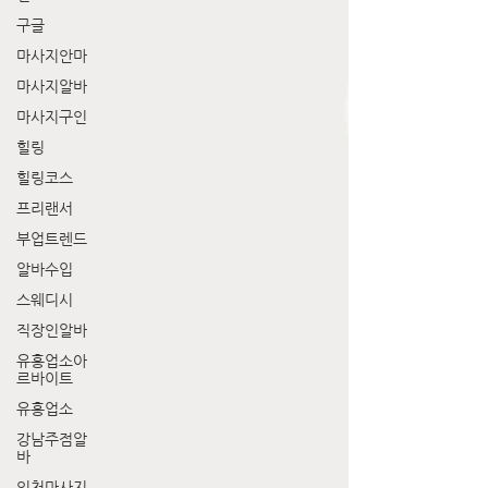
구글
마사지안마
마사지알바
마사지구인
힐링
힐링코스
프리랜서
부업트렌드
알바수입
스웨디시
직장인알바
유흥업소아
르바이트
유흥업소
강남주점알
바
인천마사지