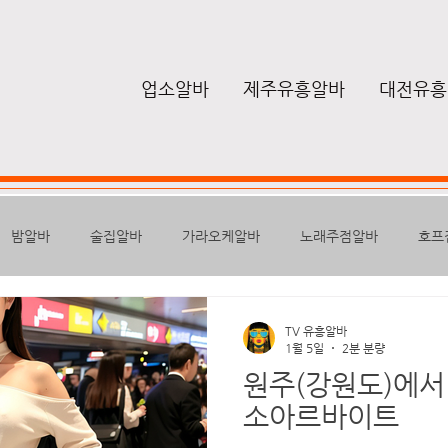
업소알바
제주유흥알바
대전유흥
밤알바
술집알바
가라오케알바
노래주점알바
호프
퍼블릭
하퍼
텐프로알바
룸알바
유흥밤알바
여
TV 유흥알바
1월 5일
2분 분량
원주(강원도)에서
높은급여
스웨디시구인
구글
마사지안마
마사지알바
소아르바이트