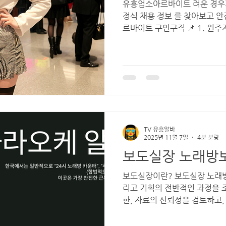
유흥업소아르바이트 려운 경우가
렌드
정식 채용 정보 를 찾아보고 
르바이트 구인구직 📌 1. 원
하기 🔎 원주 교차로 구인구직
시판을 제공하는 지역 생활정보
서 일자리 검색 시 서비스 업종
수 있습니다. 구인게시판에서 업
를 입력하면 지역 게시물이 나옵
공식 사이트에 접속 구인구직 / 아르바이트
에 ‘원주 알바’, ‘서비스직’, ‘
원하는 공고를 찾아 상세 정보를 
TV 유흥알바
교차로 구인구직은 정식 게시판
2025년 11월 7일
4분 분량
다양한 업종 정보가 올라옵니다.
서 검색하기 👍 알바몬 / 알바
보도실장이란? 보도실장 노래방보도 이 직무는 취재, 편집, 그
리고 기획의 전반적인 과정을 
한, 자료의 신뢰성을 검토하고
여 독자에게 가장 가치 있는 
장은 언론사, 방송사, 또는주