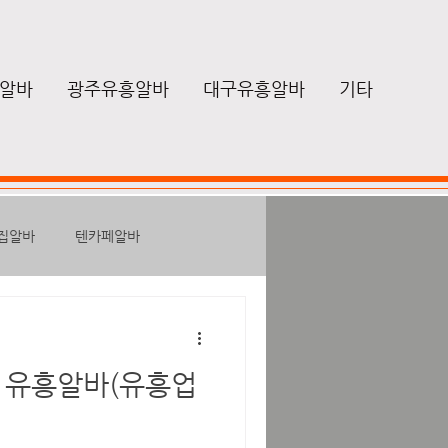
알바
광주유흥알바
대구유흥알바
기타
집알바
텐카페알바
성알바
노래방보도알바
 유흥알바(유흥업
마사지구인
힐링