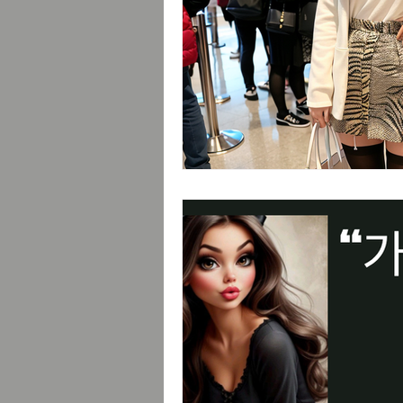
힐링코스
프리랜서
부업트