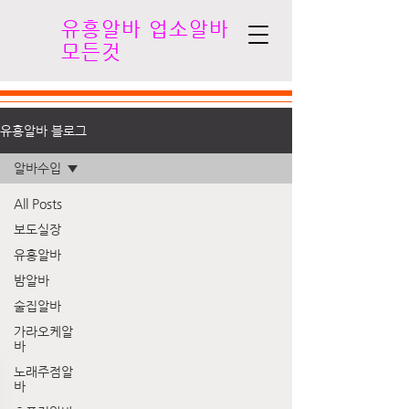
유흥알바 업소알바
모든것
유흥알바 블로그
알바수입
All Posts
보도실장
유흥알바
밤알바
술집알바
가라오케알
바
노래주점알
바