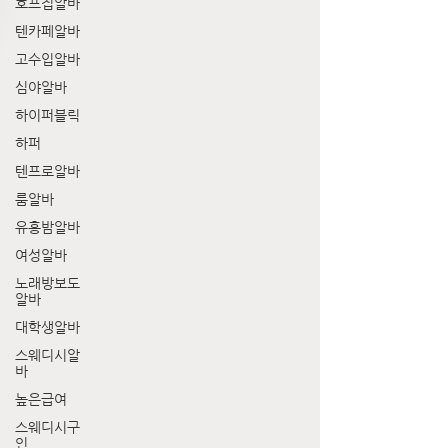
호프집알바
텐카페알바
고수입알바
심야알바
하이퍼블릭
하퍼
텐프로알바
룸알바
유흥밤알바
여성알바
노래방보도
알바
대학생알바
스웨디시알
바
높은급여
스웨디시구
인