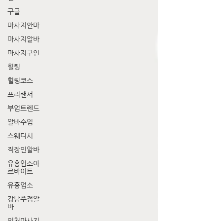
구글
마사지안마
마사지알바
마사지구인
힐링
힐링코스
프리랜서
부업트렌드
알바수입
스웨디시
직장인알바
유흥업소아
르바이트
유흥업소
강남주점알
바
인천마사지