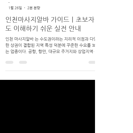
-
1월 26일
2분 분량
인천마사지알바 가이드｜초보자
도 이해하기 쉬운 실전 안내
인천 마사지알바 는 수도권이라는 지리적 이점과 다양
한 상권이 결합된 지역 특성 덕분에 꾸준한 수요를 보이
는 업종이다. 공항, 항만, 대규모 주거지와 상업지역이
공존하는 인천은 출장객과 지역 단골이 함께 형성되어
있어 비교적 안정적인 근무 환경을 기대할 수 있다. 특
히 타이마사지, 아로마마사지, 스포츠마사지 등 관리 중
심의 업종이 주를 이루며, 초보자부터 경력자까지 폭넓
게 지원이 가능하다. 인천마사지알바 구인구직 마사지
알바의 기본 근무 형태 인천 마사지알바는 주간·야간·파
트타임·주말 근무 등 다양한 형태로 운영된다. 전일제
근무가 부담스러운 경우 주 2~3회 또는 하루 몇 시간만
근무하는 것도 가능해, 부업이나 단기 알바로 선택하는
경우가 많다. 근무 시간은 보통 6~10시간 내외이며, 매
장에 따라 휴게 시간과 식사 제공 여부가 다르므로 사전