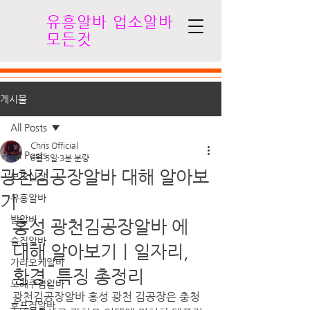
유흥알바 업소알바
모든것
게시물
All Posts
Chris Official
All Posts
6월 5일
3분 분량
광천김공장알바 대해 알아보
보도실장
기
유흥알바
밤알바
홍성 광천김공장알바 에 
술집알바
대해 알아보기｜일자리, 
가라오케알바
환경, 특징 총정리  
노래주점알바
광천김공장알바 홍성 광천 김공장은 충청
호프집알바