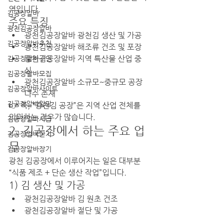
역입니다.
김공장알바
주요 특징
광천김공장알바
광천김공장알바 광천김 생산 및 가공
김공장알바추천
광천김공장알바 해조류 건조 및 포장
광천김공장알바 지역 특산물 산업 중
김공장알바구인
심
김공장알바모집
광천김공장알바 소규모~중규모 공장 
김공장알바사이트
다수 존재
김공장알바일당
👉 즉, “광천김 공장”은 지역 산업 전체를 
의미하는 경우가 많습니다.
김공장알바시급
2. 김공장에서 하는 주요 업
김공장알바단기
무
김공장알바장기
광천 김공장에서 이루어지는 일은 대부분 
“식품 제조 + 단순 생산 작업”입니다.
1) 김 생산 및 가공
광천김공장알바 김 원초 건조
광천김공장알바 절단 및 가공