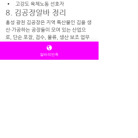
고강도 육체노동 선호자
8. 김공장알바 정리 
홍성 광천 김공장은 지역 특산물인 김을 생
산·가공하는 공장들이 모여 있는 산업으
로, 단순 포장, 검수, 물류, 생산 보조 업무
가 중심입니다. 초보자도 쉽게 시작할 수 있
고 비교적 안정적인 근무 환경을 제공하지
알바의민족
만 반복 작업과 생산 속도 유지가 필요하다
는 특징이 있습니다.
결론적으로 광천 김공장은 “초보 가능 + 단
순 작업 + 안정적인 생산직 알바”를 찾는 사
람에게 적합한 일자리라고 할 수 있습니다.
홈페이지 바로가기 : 
https://xn-
-3v0bv7uj8g.org/
홈페이지 바로가기 : 
https://xn--
lg3btby92b65bgxb.com/
1인샵알바
김공장알바일당
김공장알바생산직