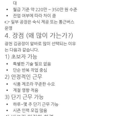
대
월급 기준 약 220만 ~ 350만 원 수준
잔업 여부에 따라 차이 큼
👉 일부 공장은 숙식 제공 또는 통근버스 
운영
4. 장점 (왜 많이 가는가?)
광천 김공장이 알바로 많이 선택되는 이유
는 다음과 같습니다.
1) 초보자 가능
특별한 기술 필요 없음
단순 반복 작업 중심
2) 안정적인 근무
식품 제조라 꾸준한 수요
계절 영향 적음
3) 단기 근무 가능
하루~몇 주 단기 근무 가능
시즌 인력 모집 많음