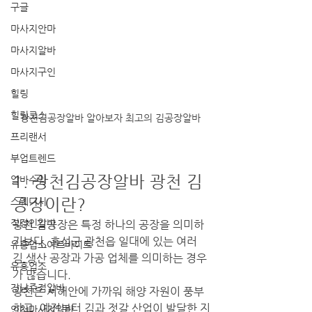
구글
마사지안마
마사지알바
마사지구인
힐링
힐링코스
광천김공장알바 알아보자 최고의 김공장알바 
프리랜서
부업트렌드
1. 광천김공장알바 광천 김
알바수입
공장이란?
스웨디시
직장인알바
광천 김공장은 특정 하나의 공장을 의미하
기보다, 홍성군 광천읍 일대에 있는 여러 
유흥업소아르바이트
김 생산 공장과 가공 업체를 의미하는 경우
유흥업소
가 많습니다.
강남주점알바
광천은 서해안에 가까워 해양 자원이 풍부
하고, 예전부터 김과 젓갈 산업이 발달한 지
인천마사지알바