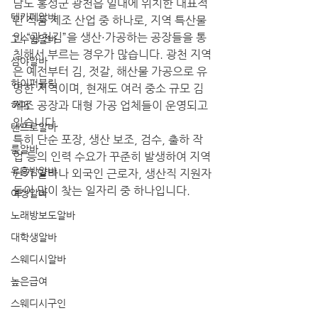
남도 홍성군 광천읍 일대에 위치한 대표적
텐카페알바
인 식품 제조 산업 중 하나로, 지역 특산물
인 “광천김”을 생산·가공하는 공장들을 통
고수입알바
칭해서 부르는 경우가 많습니다. 광천 지역
심야알바
은 예전부터 김, 젓갈, 해산물 가공으로 유
하이퍼블릭
명한 지역이며, 현재도 여러 중소 규모 김 
제조 공장과 대형 가공 업체들이 운영되고 
하퍼
있습니다.
텐프로알바
특히 단순 포장, 생산 보조, 검수, 출하 작
룸알바
업 등의 인력 수요가 꾸준히 발생하여 지역 
유흥밤알바
단기 알바나 외국인 근로자, 생산직 지원자
들이 많이 찾는 일자리 중 하나입니다.
여성알바
노래방보도알바
대학생알바
스웨디시알바
높은급여
스웨디시구인