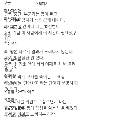
구글
스웨디시
마사지안마
관리 중간, 누군가는 잠이 들고
마사지알바
누군가는 갑자기 숨을 길게 내쉰다.
그 짧은 순간마다 나는 확신한다.
마사지구인
“아, 지금 이 사람에게 이 시간이 필요했구
힐링
나.”
힐링코스
프리랜서
이 일은 빠르게 결과가 드러나지 않는다.
하지만 확실한 건 있다.
부업트렌드
관리 후 거울 앞에 서서 어깨를 한 번 돌려
알바수입
보고,
스웨디시
나가며 작게 고개를 숙이는 그 표정.
그 안에는 ‘편안함’이라는 단어가 분명히 담
직장인알바
겨 있다.
유흥업소아르바이트
유흥업소
스웨디시를 직업으로 삼으면서 나는
사람의 몸을 통해 감정을 읽는 법을 배웠다.
강남주점알바
말하지 않아도 느껴지는 긴장,
인천마사지알바