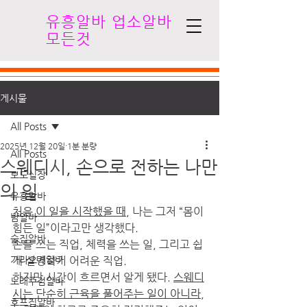
유흥알바 업소알바
모든것
게시물
All Posts
2025년 12월 20일
1분 분량
All Posts
스웨디시, 손으로 전하는 나만
보도실장
의 일
유흥알바
처음 이 일을 시작했을 때,
 나는 그저 “몸이 
밤알바
힘든 일”이라고만 생각했다.
술집알바
손을 쓰는 직업, 체력을 쓰는 일, 그리고 쉽
가라오케알바
게 설명하기 어려운 직업.
하지만 시간이 흐르면서 알게 됐다. 
스웨디
노래주점알바
시는 단순히 근육을 풀어주는 일이 아니라
, 
호프집알바