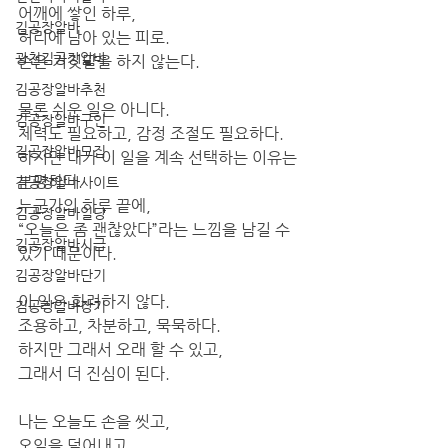
어깨에 쌓인 하루,
김공장알바
허리에 남아 있는 피로.
광천김공장알바
손은 거짓말을 하지 않는다.
김공장알바추천
물론 쉬운 일은 아니다.
김공장알바구인
체력도 필요하고, 감정 조절도 필요하다.
김공장알바모집
하지만 내가 이 일을 계속 선택하는 이유는 
분명하다.
김공장알바사이트
누군가의 하루 끝에,
김공장알바일당
“오늘은 좀 괜찮았다”라는 느낌을 남길 수 
김공장알바시급
있기 때문이다.
김공장알바단기
이 일은 화려하지 않다.
김공장알바장기
조용하고, 차분하고, 묵묵하다.
하지만 그래서 오래 할 수 있고,
그래서 더 진심이 된다.
나는 오늘도 손을 씻고,
오일을 덜어내고,