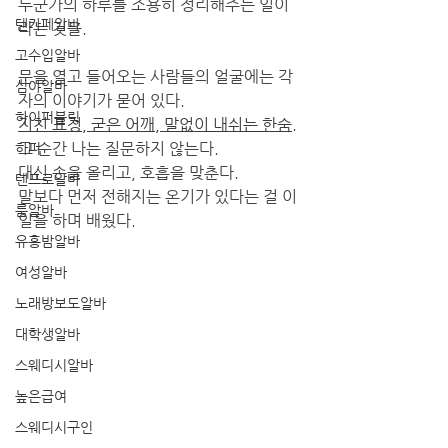
누군가의 하루를 조용히 정리해주는 일이
텐카페알바
라는 것을.
고수입알바
문을 열고 들어오는 사람들의 얼굴에는 각
심야알바
자의 이야기가 묻어 있다.
하이퍼블릭
지친 표정, 굳은 어깨, 말없이 내쉬는 한숨.
그 순간 나는 질문하지 않는다.
하퍼
대신 손을 올리고, 호흡을 맞춘다.
텐프로알바
말보다 먼저 전해지는 온기가 있다는 걸 이 
룸알바
일을 하며 배웠다.
유흥밤알바
여성알바
노래방보도알바
대학생알바
스웨디시알바
높은급여
스웨디시구인