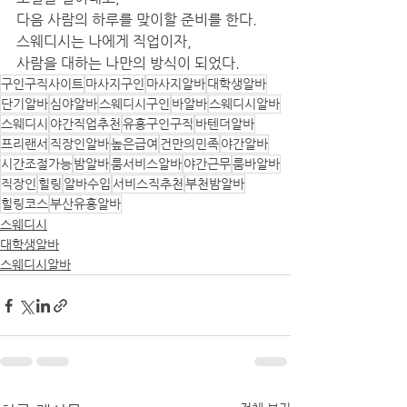
다음 사람의 하루를 맞이할 준비를 한다.
스웨디시는 나에게 직업이자,
사람을 대하는 나만의 방식이 되었다.
구인구직사이트
마사지구인
마사지알바
대학생알바
단기알바
심야알바
스웨디시구인
바알바
스웨디시알바
스웨디시
야간직업추천
유흥구인구직
바텐더알바
프리랜서
직장인알바
높은급여
건만의민족
야간알바
시간조절가능
밤알바
룸서비스알바
야간근무
룸바알바
직장인
힐링
알바수입
서비스직추천
부천밤알바
힐링코스
부산유흥알바
스웨디시
대학생알바
스웨디시알바