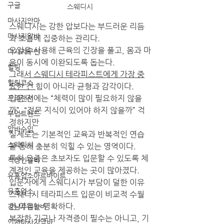
구글
스웨디시
마사지안마
스웨디시는 강한 압보다는 부드러운 리듬
마사지알바
과 호흡에 집중하는 관리다.
오일을 사용해 근육의 긴장을 풀고, 몸과 마
마사지구인
음이 동시에 이완되도록 돕는다.
힐링
그래
서 스웨디시 테라피스트에게 가장 중
힐링코스
요한 건 
힘이 아니라 균형과 감각이다.
입문 전에는 “체력이 많이 필요하지 않을
프리랜서
까”, “전문 지식이 있어야 하지 않을까” 걱
부업트렌드
정하지만
알바수입
실제로는 기본적인 교육과 반복적인 연습
스웨디시
을 통해 충분히 익힐 수 있는 영역이다.
특히 요즘은 초보자도 입문할 수 있도록 체
직장인알바
계적인 교육을 제공하는 곳이 많아졌다.
유흥업소아르바이트
입문자에게 스웨디시가 부담이 덜한 이유
유흥업소
스웨디시 테라피스트 입문이 비교적 수월
한 이유는 명확하다.
강남주점알바
복잡한 기구나 자격증이 필수는 아니고, 기
인천마사지알바