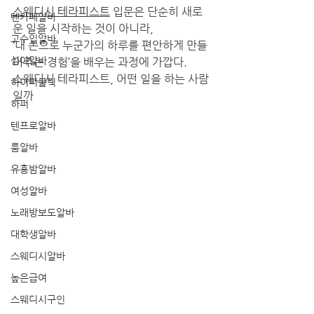
스웨디시 테라피스트
 입문은 단순히 새로
텐카페알바
운 일을 시작하는 것이 아니라,
고수입알바
‘내 손으로 누군가의 하루를 편안하게 만들
심야알바
어주는 경험’을 배우는 과정에 가깝다.
스웨디시 테라피스트, 어떤 일을 하는 사람
하이퍼블릭
일까
하퍼
텐프로알바
룸알바
유흥밤알바
여성알바
노래방보도알바
대학생알바
스웨디시알바
높은급여
스웨디시구인