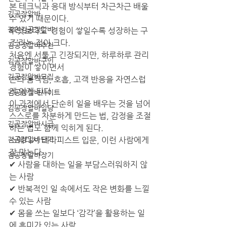
본 테크닉과 응대 방식부터 차근차근 배울 
김공장알바
수 있기 때문이다.
광천김공장알바
무엇보다도 ‘경험이 쌓일수록 성장하는 구
조’라는 점이 크다.
김공장알바추천
처음엔 서툴고 긴장되지만, 하루하루 관리 
김공장알바구인
경험이 쌓이면서
김공장알바모집
손의 움직임, 호흡, 고객 반응을 자연스럽
게 읽게 된다.
김공장알바사이트
이 과정에서 단순히 일을 배우는 것을 넘어
김공장알바일당
스스로를 차분하게 만드는 법, 감정을 조절
김공장알바시급
하는 법도 함께 익히게 된다.
김공장알바단기
스웨디시 테라피스트 입문, 이런 사람에게 
잘 맞는다
김공장알바장기
✔ 사람을 대하는 일을 부담스러워하지 않
는 사람
✔ 반복적인 일 속에서도 작은 변화를 느낄 
수 있는 사람
✔ 몸을 쓰는 일보다 ‘감각’을 활용하는 일
에 흥미가 있는 사람