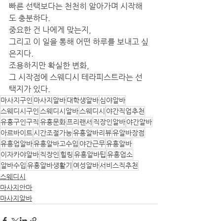
빠른 선택보다는 천천히 알아가며 시작해
도 충분하다.
중요한 건 나에게 맞는지,
그리고 이 일을 통해 어떤 하루를 보내고 싶
은지다.
조용하지만 확실한 변화,
그 시작점에 스웨디시 테라피스트라는 선
택지가 있다.
마사지구인
마사지알바
대학생알바
심야알바
스웨디시구인
스웨디시알바
스웨디시
야간직업추천
유흥구인구직
유흥문화
프리랜서
직장인알바
야간알바
아르바이트
시간조절가능
유흥알바리뷰
유알바장점
유흥업알바
유흥알바고수입
야간근무
유흥알바
이자카야알바
직장인
힐링
유흥알바팁
유흥업소
알바수입
유흥알바생활기
여성알바
서비스직추천
스웨디시
마사지안마
마사지알바