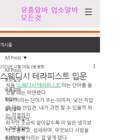
유흥알바 업소알바
모든것
게시물
All Posts
2025년 12월 26일
2분 분량
All Posts
스웨디시 테라피스트 입문
보도실장
처음 ‘
스웨디시 테라피스트
’라는 단어를 들
유흥알바
었을 때는 막연했다.
밤알바
마사지라는 단어가 주는 이미지, 낯선 직업
에 대한 선입견, 내가 과연 할 수 있을까 하
술집알바
는 걱정까지.
가라오케알바
하지만 조금씩 알아갈수록 이 일은 생각보
노래주점알바
다 조용하고, 섬세하며, 무엇보다 사람을 
다루는 일이라는 걸 알게 됐다.
호프집알바