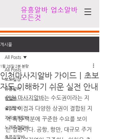
유흥알바 업소알바
모든것
게시물
All Posts
1월 26일
2분 분량
All Posts
인천마사지알바 가이드｜초보
보도실장
자도 이해하기 쉬운 실전 안내
유흥알바
인천 마사지알바
는 수도권이라는 지
밤알바
리적 이점과 다양한 상권이 결합된 지
술집알바
가라오케알바
역 특성 덕분에 꾸준한 수요를 보이
노래주점알바
는 업종이다. 공항, 항만, 대규모 주거
호프집알바