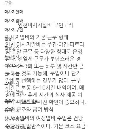
구글
마사지안마
마사지알바
인천마사지알바 구인구직 
마사지구인
마사지알바의 기본 근무 형태
힐링
인천 마사지알바는 주간·야간·파트타
힐링코스
임·주말 근무 등 다양한 형태로 운영
프리랜서
된다. 전일제 근무가 부담스러운 경
우 주 2~3회 또는 하루 몇 시간만 근
부업트렌드
무하는 것도 가능해, 부업이나 단기 
알바수입
알바로 선택하는 경우가 많다. 근무 
스웨디시
시간은 보통 6~10시간 내외이며, 매
직장인알바
장에 따라 휴게 시간과 식사 제공 여
유흥업소아르바이트
부가 다르므로 사전 확인이 중요하다.
수입 구조와 급여 방식
유흥업소
마사지알바의 
여성알바
 수입은 건당 
강남주점알바
수당제가 일반적이다. 기본 코스 요금
인천마사지알바