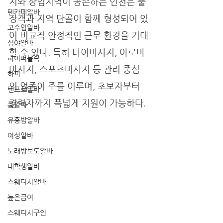
지와 상업지역이 공존하는 인천은 출
텐카페알바
장객과 지역 단골이 함께 형성되어 있
고수입알바
어 비교적 안정적인 근무 환경을 기대
심야알바
할 수 있다. 특히 타이마사지, 아로마
하이퍼블릭
마사지, 스포츠마사지 등 관리 중심
하퍼
의 업종이 주를 이루며, 초보자부터 
텐프로알바
경력자까지 폭넓게 지원이 가능하다.
룸알바
유흥밤알바
여성알바
노래방보도알바
대학생알바
스웨디시알바
높은급여
스웨디시구인