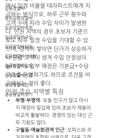
에서 일정 비율을 테라피스트에게 지
김공장알바
급하는 방식으로, 하루 근무 횟수와 
광천김공장알바
고객 수에 따라 수입 차이가 발생한
김공장알바추천
다. 인천 지역의 경우 초보자 기준으
김공장알바구인
로도 하루 일정 수입을 기대할 수 있
김공장알바모집
으며, 경력이 쌓이면 단가가 상승하거
김공장알바사이트
나 단골 고객이 생겨 수입 안정성이 
높아진다. 일부 매장은 기본급+수당 
김공장알바일당
구조를 운영하기도 하므로 조건을 비
김공장알바시급
교해보는 것이 좋다.
김공장알바단기
인천 주요 지역별 특징
김공장알바장기
부평·부평역
: 유동 인구가 많고 마사
지 매장이 밀집해 있어 초보자 채용이 
비교적 활발하다. 경쟁이 있는 대신 근
무 기회도 많다.
구월동·예술회관역 인근
: 오피스와 주
거지역이 혼합된 상권으로, 단골 고객 