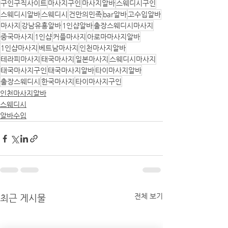
구인구직사이트
마사지구인
마사지알바
스웨디시구인
스웨디시알바
스웨디시
건만의민족
bar알바
고수입알바
마사지
강남유흥알바
1인샵알바
출장스웨디시마사지
중국마사지
1인샵
커플마사지
아로마마사지알바
1인샵마사지
베트남마사지
인천마사지알바
테라피마사지
태국마사지
일본마사지
스웨디시마사지
태국마사지구인
태국마사지알바
타이마사지알바
출장스웨디시
한국마사지
타이마사지구인
인천마사지알바
스웨디시
알바수입
전체 보기
최근 게시물