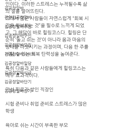
인이다. 이러한 스트레스는 누적될수록 삶
김공장알바
의 질을 떨어뜨린다.
광천김공장알바
그래서 많은 사람들이 자연스럽게 “회복 시
간을 확보하는 것”을 필수로 느끼게 되었
김공장알바추천
고, 그 해답이 바로 힐링코스다. 힐링은 단
김공장알바구인
순히 ‘놀고 쉬는 것’이 아니라 몸과 마음의 
김공장알바모집
상태를 리셋시키는 과정이며, 다음 한 주를 
버틸 수 있는 회복 탄력성을 높여준다.
김공장알바사이트
김공장알바일당
특히 다음과 같은 사람들에게 힐링코스는 
김공장알바시급
매우 효과적이다.
김공장알바단기
만성 피로가 쌓인 직장인
김공장알바장기
시험 준비나 취업 준비로 스트레스가 많은 
학생
육아로 쉬는 시간이 부족한 부모