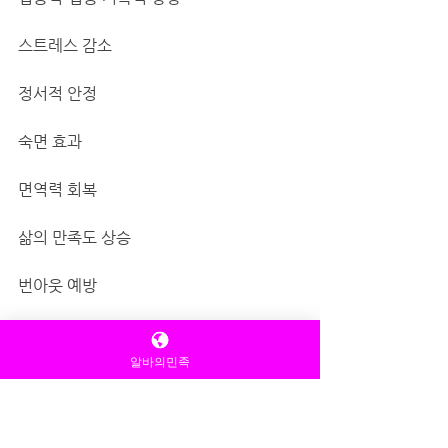
스트레스 감소
정서적 안정
숙면 효과
면역력 회복
삶의 만족도 상승
번아웃 예방
힐링은 ‘삶을 바꾸는 루틴’이다.
알바의민족
7. 힐링코스를 제대로 즐기기 위한 팁
혼자 하는 힐링도 매우 효과적