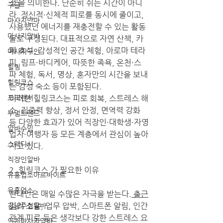
정’을 의미한다. 단순히 쉬는 시간이 아니
구글
라, 정신적·신체적 피로를 동시에 줄이고, 
마사지안마
사용했던 에너지를 재충전할 수 있는 활동
마사지알바
들로 구성된다. 대표적으로 자연 산책, 카
페 휴식, 감성적인 공간 체험, 아로마 테라
마사지구인
피, 림프·바디케어, 따뜻한 족욕, 온천·스
힐링
파 체험, 독서, 명상, 혼자만의 시간을 보내
힐링코스
는 감성 숙소 등이 포함된다.
프리랜서
이러한 힐링코스는 피로 회복, 스트레스 해
소, 집중력 향상, 정서 안정, 면역력 강화 
부업트렌드
등 다양한 효과가 있어 직장인·대학생·자영
알바수입
업자·여행자 등 모든 계층에서 관심이 높아
스웨디시
지고 있다.
직장인알바
2. 힐링코스 가 필요한 이유
유흥업소아르바이트
유흥업소
현대인은 매일 수많은 자극을 받는다.
 출근
길
의 소음, 업무 압박, 스마트폰 알림, 인간
강남주점알바
관계 피로 등은 생각보다 강한 스트레스 요
인천마사지알바