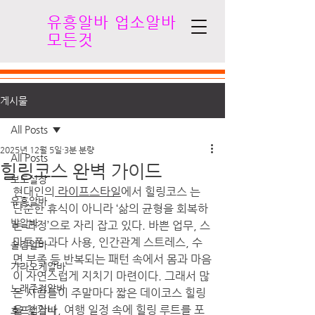
유흥알바 업소알바
모든것
게시물
All Posts
2025년 12월 5일
3분 분량
All Posts
힐링코스 완벽 가이드
보도실장
현대인의
 라이프스타일
에서 힐링코스 는  
유흥알바
단순한 휴식이 아니라 ‘삶의 균형을 회복하
밤알바
는 과정’으로 자리 잡고 있다. 바쁜 업무, 스
마트폰 과다 사용, 인간관계 스트레스, 수
술집알바
면 부족 등 반복되는 패턴 속에서 몸과 마음
가라오케알바
이 자연스럽게 지치기 마련이다. 그래서 많
노래주점알바
은 사람들이 주말마다 짧은 데이코스 힐링
을 찾거나, 여행 일정 속에 힐링 루트를 포
호프집알바