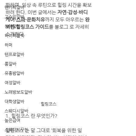
함하며, 일상 속 루틴으로 힐링 시간을 확보
텐카페알바
하려 한다. 이번 글에서는 
자연·감성·바디
고수입알바
케어·
스파
·문화치유
까지 모두 아우르는 
완
심야알바
벽한 힐링코스 가이드
를 블로그 로 자세히 
소개한다.
하이퍼블릭
하퍼
텐프로알바
룸알바
유흥밤알바
여성알바
노래방보도알바
대학생알바
힐링코스
스웨디시알바
1. 힐링코스 란 무엇인가?
높은급여
스웨디시구인
힐링코스 는 말 그대로 ‘회복을 위한 일